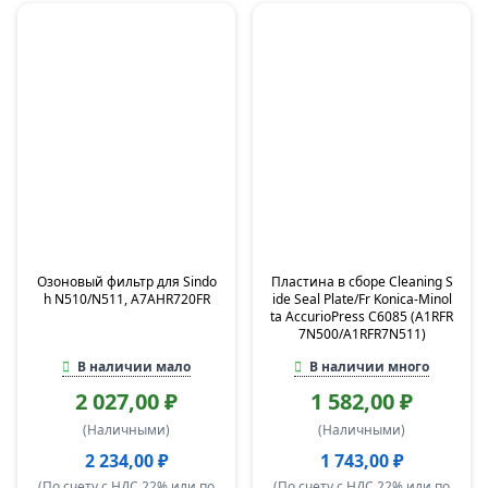
Озоновый фильтр для Sindo
Пластина в сборе Cleaning S
h N510/N511, A7AHR720FR
ide Seal Plate/Fr Konica-Minol
ta AccurioPress C6085 (A1RFR
7N500/A1RFR7N511)
В наличии мало
В наличии много
2 027,00 ₽
1 582,00 ₽
(Наличными)
(Наличными)
2 234,00 ₽
1 743,00 ₽
(По счету с НДС 22% или по
(По счету с НДС 22% или по