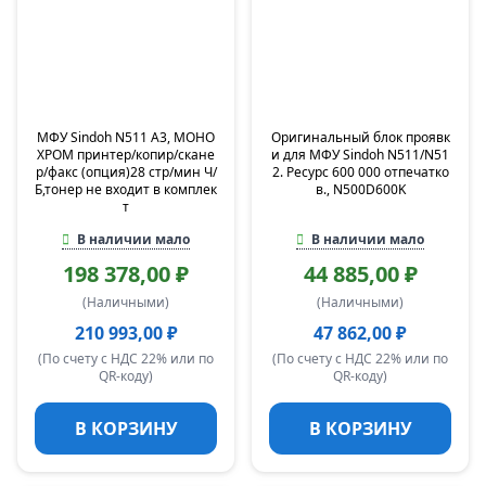
МФУ Sindoh N511 А3, МОНО
Оригинальный блок проявк
ХРОМ принтер/копир/скане
и для МФУ Sindoh N511/N51
р/факс (опция)28 стр/мин Ч/
2. Ресурс 600 000 отпечатко
Б,тонер не входит в комплек
в., N500D600K
т
В наличии мало
В наличии мало
198 378,00 ₽
44 885,00 ₽
(Наличными)
(Наличными)
210 993,00 ₽
47 862,00 ₽
(По счету с НДС 22% или по
(По счету с НДС 22% или по
QR-коду)
QR-коду)
В КОРЗИНУ
В КОРЗИНУ