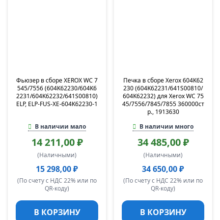
Фьюзер в сборе XEROX WC 7
Печка в сборе Xerox 604K62
545/7556 (604K62230/604K6
230 (604K62231/641S00810/
2231/604K62232/641S00810)
604K62232) для Xerox WC 75
ELP, ELP-FUS-XE-604K62230-1
45/7556/7845/7855 360000ст
р., 1913630
В наличии мало
В наличии много
14 211,00 ₽
34 485,00 ₽
(Наличными)
(Наличными)
15 298,00 ₽
34 650,00 ₽
(По счету с НДС 22% или по
(По счету с НДС 22% или по
QR-коду)
QR-коду)
В КОРЗИНУ
В КОРЗИНУ