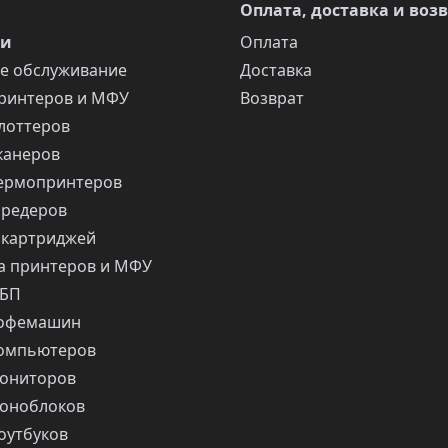
Оплата, доставка и воз
ги
Оплата
е обслуживание
Доставка
ринтеров и МФУ
Возврат
лоттеров
канеров
ермопринтеров
шредеров
 картриджей
 принтеров и МФУ
ИБП
кофемашин
компьютеров
ониторов
оноблоков
оутбуков