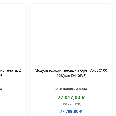
мопечать, Z
Модуль эхокомпенсации OpenVox EC100
03
-128(для D410P/E)
о
В наличии мало
77 017,00 ₽
(Наличными)
77 799,00 ₽