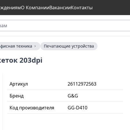
еждениям
О Компании
Вакансии
Контакты
фисная техника
Печатающие устройства
еток 203dpi
Артикул
26112972563
Бренд
G&G
Код производителя
GG-D410