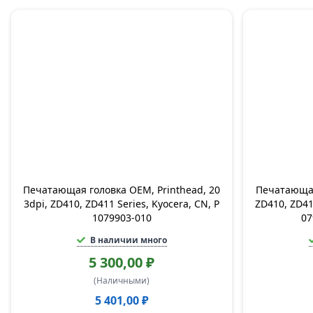
Печатающая головка OEM, Printhead, 20
Печатающая 
3dpi, ZD410, ZD411 Series, Kyocera, CN, P
ZD410, ZD41
1079903-010
07
В наличии много
5 300,00 ₽
(Наличными)
5 401,00 ₽