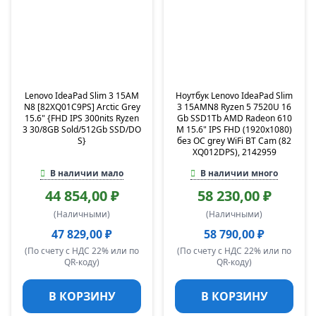
Lenovo IdeaPad Slim 3 15AM
Ноутбук Lenovo IdeaPad Slim
N8 [82XQ01C9PS] Arctic Grey
3 15AMN8 Ryzen 5 7520U 16
15.6" {FHD IPS 300nits Ryzen
Gb SSD1Tb AMD Radeon 610
3 30/8GB Sold/512Gb SSD/DO
M 15.6" IPS FHD (1920x1080)
S}
без ОС grey WiFi BT Cam (82
XQ012DPS), 2142959
В наличии мало
В наличии много
44 854,00 ₽
58 230,00 ₽
(Наличными)
(Наличными)
47 829,00 ₽
58 790,00 ₽
(По счету с НДС 22% или по
(По счету с НДС 22% или по
QR-коду)
QR-коду)
В КОРЗИНУ
В КОРЗИНУ