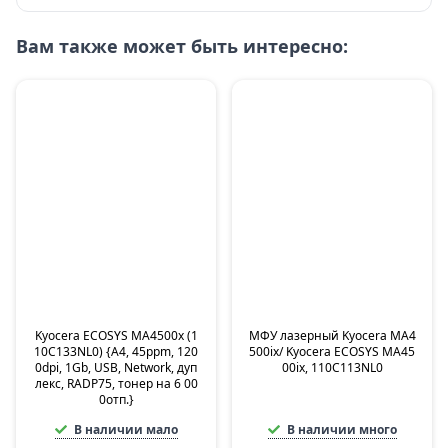
Вам также может быть интересно:
Kyocera ECOSYS MA4500x (1
МФУ лазерный Kyocera MA4
10C133NL0) {А4, 45ppm, 120
500ix/ Kyocera ECOSYS MA45
0dpi, 1Gb, USB, Network, дуп
00ix, 110C113NL0
лекс, RADP75, тонер на 6 00
0отп.}
В наличии мало
В наличии много