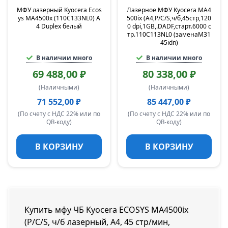
МФУ лазерный Kyocera Ecos
Лазерное МФУ Kyocera MA4
ys MA4500x (110C133NL0) A
500ix (А4,P/C/S,ч/б,45стр,120
4 Duplex белый
0 dpi,1GB,.DADF,старт.6000 с
тр.110C113NL0 (заменаM31
45idn)
В наличии много
В наличии много
69 488,00 ₽
80 338,00 ₽
(Наличными)
(Наличными)
71 552,00 ₽
85 447,00 ₽
(По счету с НДС 22% или по
(По счету с НДС 22% или по
QR-коду)
QR-коду)
В КОРЗИНУ
В КОРЗИНУ
Купить мфу ЧБ Kyocera ECOSYS MA4500ix
(P/C/S, ч/б лазерный, A4, 45 стр/мин,