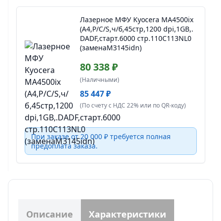
Лазерное МФУ Kyocera MA4500ix
(А4,P/C/S,ч/б,45стр,1200 dpi,1GB,.
DADF,старт.6000 стр.110C113NL0
(заменаM3145idn)
80 338 ₽
(Наличными)
85 447 ₽
(По счету с НДС 22% или по QR-коду)
При заказе от 20 000 ₽ требуется полная
предоплата заказа.
Описание
Характеристики