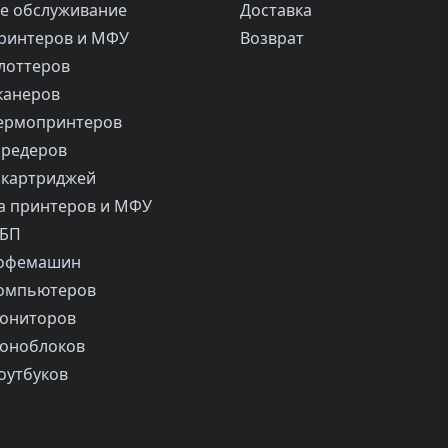
е обслуживание
Доставка
ринтеров и МФУ
Возврат
лоттеров
канеров
ермопринтеров
шредеров
 картриджей
 принтеров и МФУ
ИБП
кофемашин
компьютеров
ониторов
оноблоков
оутбуков