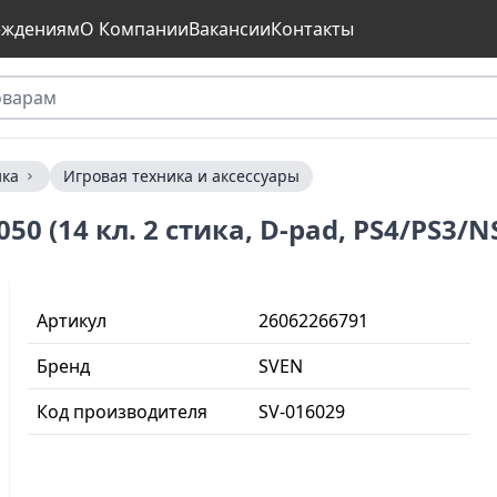
еждениям
О Компании
Вакансии
Контакты
ика
Игровая техника и аксессуары
 (14 кл. 2 стика, D-pad, PS4/PS3/NS
Артикул
26062266791
Бренд
SVEN
Код производителя
SV-016029