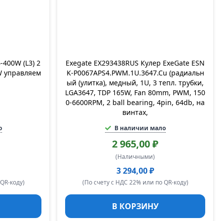
400W (L3) 2
Exegate EX293438RUS Кулер ExeGate ESN
W управляем
K-P0067APS4.PWM.1U.3647.Cu (радиальн
ый (улитка), медный, 1U, 3 тепл. трубки,
LGA3647, TDP 165W, Fan 80mm, PWM, 150
0-6600RPM, 2 ball bearing, 4pin, 64db, на
винтах,
о
В наличии мало
2 965,00 ₽
(Наличными)
3 294,00 ₽
 QR-коду)
(По счету с НДС 22% или по QR-коду)
В КОРЗИНУ