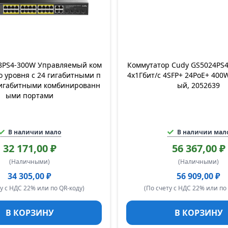
8PS4-300W Управляемый ком
Коммутатор Cudy GS5024PS4-
о уровня с 24 гигабитными п
4x1Гбит/с 4SFP+ 24PoE+ 400
гигабитными комбинированн
ый, 2052639
ыми портами
В наличии мало
В наличии мал
32 171,00 ₽
56 367,00 ₽
(Наличными)
(Наличными)
34 305,00 ₽
56 909,00 ₽
у с НДС 22% или по QR-коду)
(По счету с НДС 22% или по
В КОРЗИНУ
В КОРЗИНУ