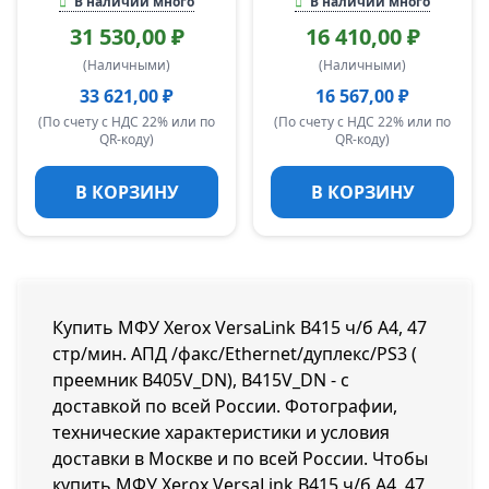
В наличии много
В наличии много
31 530,00 ₽
16 410,00 ₽
(Наличными)
(Наличными)
33 621,00 ₽
16 567,00 ₽
(По счету с НДС 22% или по
(По счету с НДС 22% или по
QR-коду)
QR-коду)
В КОРЗИНУ
В КОРЗИНУ
Купить МФУ Xerox VersaLink B415 ч/б A4, 47
стр/мин. АПД /факс/Ethernet/дуплекс/PS3 (
преемник B405V_DN), B415V_DN - с
доставкой по всей России. Фотографии,
технические характеристики и условия
доставки в Москве и по всей России. Чтобы
купить МФУ Xerox VersaLink B415 ч/б A4, 47