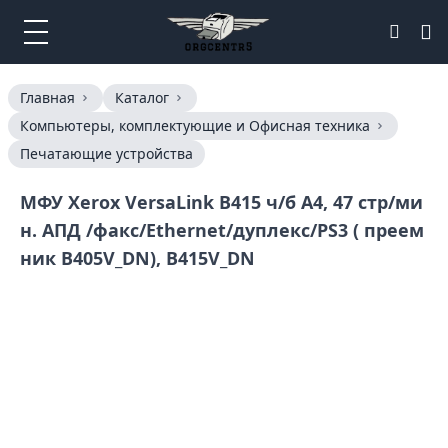
Главная
Каталог
Компьютеры, комплектующие и Офисная техника
Печатающие устройства
МФУ Xerox VersaLink B415 ч/б A4, 47 стр/ми
н. АПД /факс/Ethernet/дуплекс/PS3 ( преем
ник B405V_DN), B415V_DN