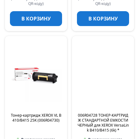
QR-коду)
QR-коду)
В КОРЗИНУ
В КОРЗИНУ
Тонер-картридж XEROX VL B
006R04728 ТОНЕР-КАРТРИД
410/B415 25K (006R04730)
Ж СТАНДАРТНОЙ ЕМКОСТИ
ЧЕРНЫЙ для XEROX VersaLin
k B410/B415 (6k) *