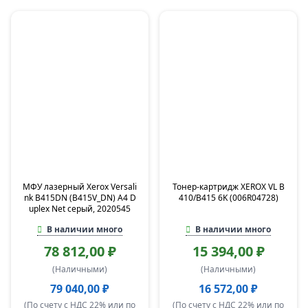
МФУ лазерный Xerox Versali
Тонер-картридж XEROX VL B
nk B415DN (B415V_DN) A4 D
410/B415 6K (006R04728)
uplex Net серый, 2020545
В наличии много
В наличии много
78 812,00 ₽
15 394,00 ₽
(Наличными)
(Наличными)
79 040,00 ₽
16 572,00 ₽
(По счету с НДС 22% или по
(По счету с НДС 22% или по