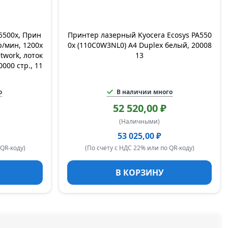
5500x, Прин
Принтер лазерный Kyocera Ecosys PA550
р/мин, 1200x
0x (110C0W3NL0) A4 Duplex белый, 20008
etwork, лоток
13
0000 стр., 11
о
В наличии много
52 520,00 ₽
(Наличными)
53 025,00 ₽
 QR-коду)
(По счету с НДС 22% или по QR-коду)
В КОРЗИНУ