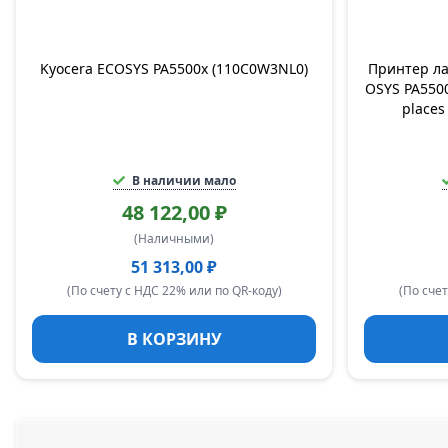
Kyocera ECOSYS PA5500x (110C0W3NL0)
Принтер ла
OSYS PA5500
place
В наличии мало
48 122,00 ₽
(Наличными)
51 313,00 ₽
(По счету с НДС 22% или по QR-коду)
(По счет
В КОРЗИНУ