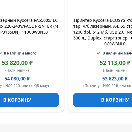
зерный Kyocera PA5500x/ EC
Принтер Kyocera ECOSYS PA
x 220-240V/PAGE PRINTER (re
тер, ч/б лазерный, A4, 55 ст
s P3155DN), 110C0W3NL0
1200 dpi, 512 Мб, USB 2.0, N
500 л., Duplex, старт.тонер 1
0C0W3NL0
В наличии много
В наличии мал
53 820,00 ₽
52 113,00 ₽
(Наличными)
(Наличными)
54 080,00 ₽
53 623,00 ₽
у с НДС 22% или по QR-коду)
(По счету с НДС 22% или по
В КОРЗИНУ
В КОРЗИНУ