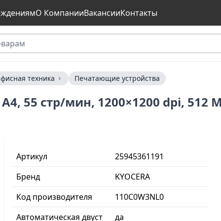
еждениям
О Компании
Вакансии
Контакты
фисная техника
Печатающие устройства
4, 55 стр/мин, 1200×1200 dpi, 512 Мб
Артикул
25945361191
Бренд
KYOCERA
Код производителя
110C0W3NL0
Автоматическая двуст
да