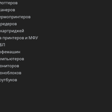
лоттеров
канеров
ермопринтеров
шредеров
 картриджей
 принтеров и МФУ
ИБП
кофемашин
компьютеров
ониторов
оноблоков
оутбуков