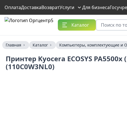
Оплата
Доставка
Возврат
Услуги
Для бизнеса
Госучр
Каталог
Главная
Каталог
Компьютеры, комплектующие и О
Принтер Kyocera ECOSYS PA5500x ( A
(110C0W3NL0)