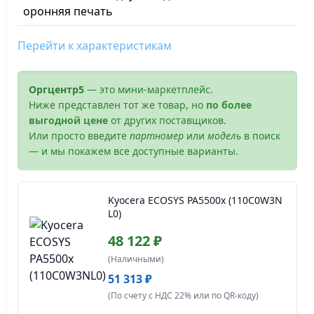
оронняя печать
Перейти к характеристикам
Оргцентр5
— это мини-маркетплейс.
Ниже представлен тот же товар, но
по более
выгодной цене
от других поставщиков.
Или просто введите
партномер
или
модель
в поиск
— и мы покажем все доступные варианты.
Kyocera ECOSYS PA5500x (110C0W3N
L0)
48 122 ₽
(Наличными)
51 313 ₽
(По счету с НДС 22% или по QR-коду)