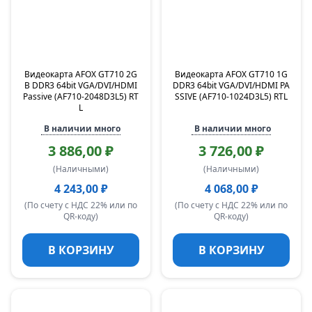
Видеокарта AFOX GT710 2G
Видеокарта AFOX GT710 1G
B DDR3 64bit VGA/DVI/HDMI
DDR3 64bit VGA/DVI/HDMI PA
Passive (AF710-2048D3L5) RT
SSIVE (AF710-1024D3L5) RTL
L
В наличии много
В наличии много
3 886,00 ₽
3 726,00 ₽
(Наличными)
(Наличными)
4 243,00 ₽
4 068,00 ₽
(По счету с НДС 22% или по
(По счету с НДС 22% или по
QR-коду)
QR-коду)
В КОРЗИНУ
В КОРЗИНУ