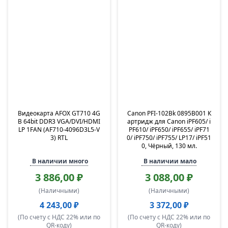
Видеокарта AFOX GT710 4G
Canon PFI-102Bk 0895B001 К
B 64bit DDR3 VGA/DVI/HDMI
артридж для Canon iPF605/ i
LP 1FAN (AF710-4096D3L5-V
PF610/ iPF650/ iPF655/ iPF71
3) RTL
0/ iPF750/ iPF755/ LP17/ iPF51
0, Чёрный, 130 мл.
В наличии много
В наличии мало
3 886,00 ₽
3 088,00 ₽
(Наличными)
(Наличными)
4 243,00 ₽
3 372,00 ₽
(По счету с НДС 22% или по
(По счету с НДС 22% или по
QR-коду)
QR-коду)