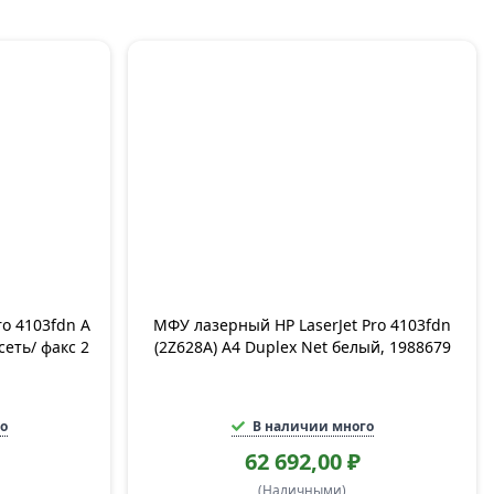
ro 4103fdn A
МФУ лазерный HP LaserJet Pro 4103fdn
сеть/ факс 2
(2Z628A) A4 Duplex Net белый, 1988679
о
В наличии много
62 692,00 ₽
(Наличными)