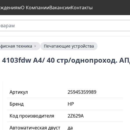
еждениям
О Компании
Вакансии
Контакты
фисная техника
Печатающие устройства
 4103fdw А4/ 40 стр/однопроход. АП
Артикул
25945359989
Бренд
HP
Код производителя
2Z629A
Автоматическая двуст
да