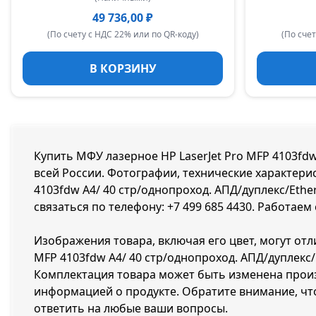
49 736,00 ₽
(По счету с НДС 22% или по QR-коду)
(По счет
В КОРЗИНУ
Купить МФУ лазерное HP LaserJet Pro MFP 4103fdw А
всей России. Фотографии, технические характерис
4103fdw А4/ 40 стр/однопроход. АПД/дуплекс/Ether
связаться по телефону:
+7 499 685 4430
. Работаем
Изображения товара, включая его цвет, могут отл
MFP 4103fdw А4/ 40 стр/однопроход. АПД/дуплекс/E
Комплектация товара может быть изменена произ
информацией о продукте. Обратите внимание, чт
ответить на любые ваши вопросы.