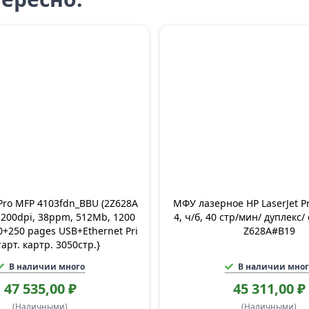
 Pro MFP 4103fdn_BBU (2Z628A
МФУ лазерное HP LaserJet P
 1200dpi, 38ppm, 512Mb, 1200
4, ч/б, 40 стр/мин/ дуплекс/ 
0+250 pages USB+Ethernet Pri
Z628A#B19
тарт. картр. 3050стр.}
В наличии много
В наличии мног
47 535,00 ₽
45 311,00 ₽
(Наличными)
(Наличными)