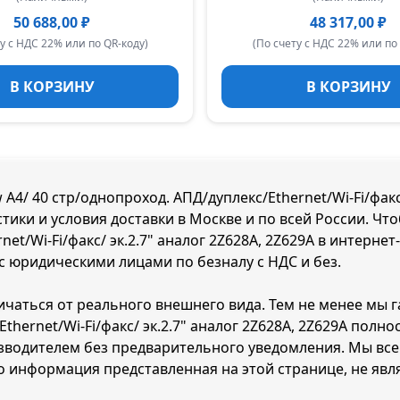
50 688,00 ₽
48 317,00 ₽
у с НДС 22% или по QR-коду)
(По счету с НДС 22% или по
В КОРЗИНУ
В КОРЗИНУ
4/ 40 стр/однопроход. АПД/дуплекс/Ethernet/Wi-Fi/факс/ 
тики и условия доставки в Москве и по всей России. Чт
net/Wi-Fi/факс/ эк.2.7" аналог 2Z628A, 2Z629A в интерне
 с юридическими лицами по безналу с НДС и без.
ичаться от реального внешнего вида. Тем не менее мы г
thernet/Wi-Fi/факс/ эк.2.7" аналог 2Z628A, 2Z629A полн
водителем без предварительного уведомления. Мы всег
о информация представленная на этой странице, не явл