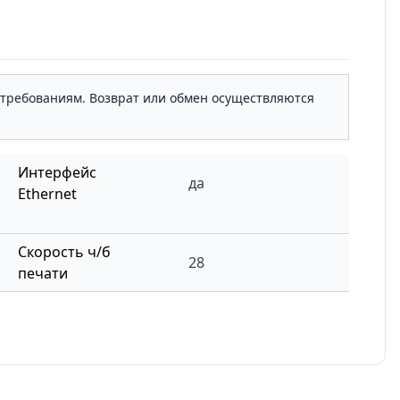
м требованиям. Возврат или обмен осуществляются
Интерфейс
да
Ethernet
Скорость ч/б
28
печати