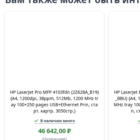
HP LaserJet Pro MFP 4103fdn (2Z628A_B19)
HP LaserJet
{A4, 1200dpi, 38ppm, 512Mb, 1200 MHz tr
_BBU) {A4,
ay 100+250 pages USB+Ethernet Prin, ста
MHz tray 10
рт. картр. 3050стр.}
n, с
В наличии много
46 642,00 ₽
(Наличными)