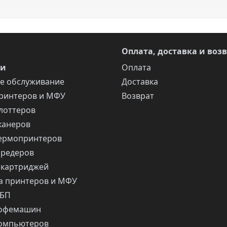
Оплата, доставка и воз
ги
Оплата
е обслуживание
Доставка
ринтеров и МФУ
Возврат
лоттеров
канеров
ермопринтеров
шредеров
 картриджей
 принтеров и МФУ
ИБП
кофемашин
компьютеров