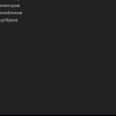
ониторов
оноблоков
оутбуков