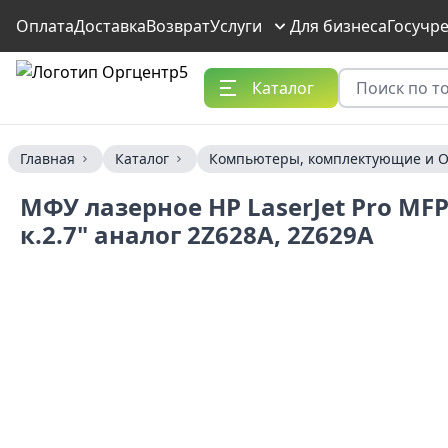
Оплата
Доставка
Возврат
Услуги
Для бизнеса
Госучр
Каталог
Главная
Каталог
Компьютеры, комплектующие и О
МФУ лазерное HP LaserJet Pro MFP
к.2.7" аналог 2Z628A, 2Z629A