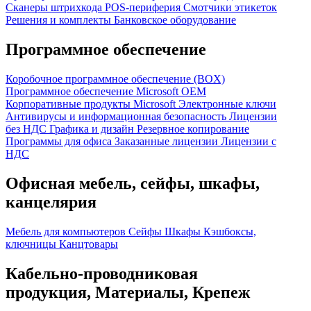
Сканеры штрихкода
POS-периферия
Смотчики этикеток
Решения и комплекты
Банковское оборудование
Программное обеспечение
Коробочное программное обеспечение (BOX)
Программное обеспечение Microsoft OEM
Корпоративные продукты Microsoft
Электронные ключи
Антивирусы и информационная безопасность
Лицензии
без НДС
Графика и дизайн
Резервное копирование
Программы для офиса
Заказанные лицензии
Лицензии с
НДС
Офисная мебель, сейфы, шкафы,
канцелярия
Мебель для компьютеров
Сейфы
Шкафы
Кэшбоксы,
ключницы
Канцтовары
Кабельно-проводниковая
продукция, Материалы, Крепеж