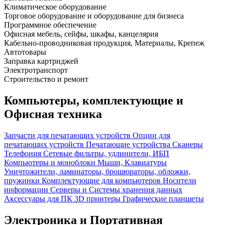
Климатическое оборудование
Торговое оборудование и оборудование для бизнеса
Программное обеспечение
Офисная мебель, сейфы, шкафы, канцелярия
Кабельно-проводниковая продукция, Материалы, Крепеж
Автотовары
Заправка картриджей
Электротранспорт
Строительство и ремонт
Компьютеры, комплектующие и
Офисная техника
Запчасти для печатающих устройств
Опции для
печатающих устройств
Печатающие устройства
Сканеры
Телефония
Сетевые фильтры, удлинители, ИБП
Компьютеры и моноблоки
Мыши, Клавиатуры
Уничтожители, ламинаторы, брошюраторы, обложки,
пружинки
Комплектующие для компьютеров
Носители
информации
Серверы и Системы хранения данных
Аксессуары для ПК
3D принтеры
Графические планшеты
Электроника и Портативная