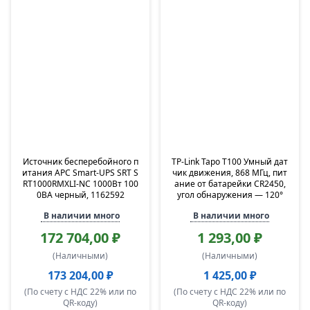
Источник бесперебойного п
TP-Link Tapo T100 Умный дат
итания APC Smart-UPS SRT S
чик движения, 868 МГц, пит
RT1000RMXLI-NC 1000Вт 100
ание от батарейки CR2450,
0ВА черный, 1162592
угол обнаружения — 120°
В наличии много
В наличии много
172 704,00 ₽
1 293,00 ₽
(Наличными)
(Наличными)
173 204,00 ₽
1 425,00 ₽
(По счету с НДС 22% или по
(По счету с НДС 22% или по
QR-коду)
QR-коду)