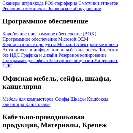
Сканеры штрихкода
POS-периферия
Смотчики этикеток
Решения и комплекты
Банковское оборудование
Программное обеспечение
Коробочное программное обеспечение (BOX)
Программное обеспечение Microsoft OEM
Корпоративные продукты Microsoft
Электронные ключи
Антивирусы и информационная безопасность
Лицензии
без НДС
Графика и дизайн
Резервное копирование
Программы для офиса
Заказанные лицензии
Лицензии с
НДС
Офисная мебель, сейфы, шкафы,
канцелярия
Мебель для компьютеров
Сейфы
Шкафы
Кэшбоксы,
ключницы
Канцтовары
Кабельно-проводниковая
продукция, Материалы, Крепеж