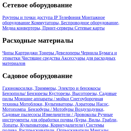
Сетевое оборудование
Роутеры и точки доступа
IP Телефония
Монтажное
оборудование
Коммутаторы, Беспроводное оборудование,
Медиа конвертеры, Принт-серверы
Сетевые карты
Расходные материалы
Чипы
Картриджи
Тонеры
Девелоперы
Чернила
Бумага и
этикетки
Чистящие средства
Аксессуары для расходных
материалов
Садовое оборудование
Газонокосилки, Триммеры, Электро и бензокосы
Бензопилы/ Бензорезы
Кусторезы, Высоторезы, Садовые
пилы
Моющие аппараты / мойки
Снегоуборочная
техника
Мотоблоки, Культиваторы, Аэраторы
Насос,
Мотопомпа
Бензобуры / Мотобуры
Воздуходувки,
Садовые пылесосы
Измельчители / Дровоколы
Ручные
инструменты для обработки почвы (Буры, Вилы, Грабли,
Лопаты, Культиваторы, Корнеудалители)
Системы
полива, Распрыскиватели, Опрыскиватели
Мангалы,