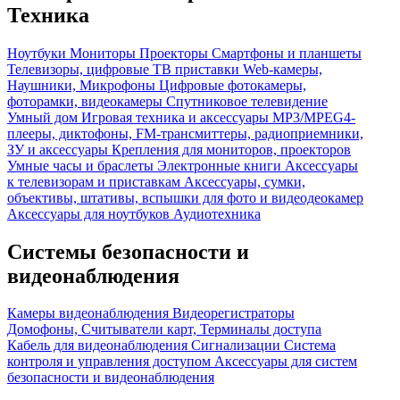
Техника
Ноутбуки
Мониторы
Проекторы
Смартфоны и планшеты
Телевизоры, цифровые ТВ приставки
Web-камеры,
Наушники, Микрофоны
Цифровые фотокамеры,
фоторамки, видеокамеры
Спутниковое телевидение
Умный дом
Игровая техника и аксессуары
MP3/MPEG4-
плееры, диктофоны, FM-трансмиттеры, радиоприемники,
ЗУ и аксессуары
Крепления для мониторов, проекторов
Умные часы и браслеты
Электронные книги
Аксессуары
к телевизорам и приставкам
Аксессуары, сумки,
объективы, штативы, вспышки для фото и видеодеокамер
Аксессуары для ноутбуков
Аудиотехника
Системы безопасности и
видеонаблюдения
Камеры видеонаблюдения
Видеорегистраторы
Домофоны, Считыватели карт, Терминалы доступа
Кабель для видеонаблюдения
Сигнализации
Система
контроля и управления доступом
Аксессуары для систем
безопасности и видеонаблюдения