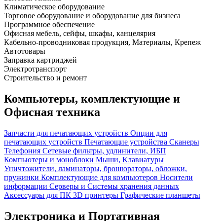
Климатическое оборудование
Торговое оборудование и оборудование для бизнеса
Программное обеспечение
Офисная мебель, сейфы, шкафы, канцелярия
Кабельно-проводниковая продукция, Материалы, Крепеж
Автотовары
Заправка картриджей
Электротранспорт
Строительство и ремонт
Компьютеры, комплектующие и
Офисная техника
Запчасти для печатающих устройств
Опции для
печатающих устройств
Печатающие устройства
Сканеры
Телефония
Сетевые фильтры, удлинители, ИБП
Компьютеры и моноблоки
Мыши, Клавиатуры
Уничтожители, ламинаторы, брошюраторы, обложки,
пружинки
Комплектующие для компьютеров
Носители
информации
Серверы и Системы хранения данных
Аксессуары для ПК
3D принтеры
Графические планшеты
Электроника и Портативная