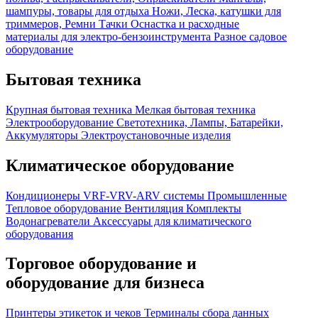
шампуры, товары для отдыха
Ножи, Леска, катушки для
триммеров, Ремни
Тачки
Оснастка и расходные
материалы для электро-бензоинструмента
Разное садовое
оборудование
Бытовая техника
Крупная бытовая техника
Мелкая бытовая техника
Электрооборудование
Светотехника, Лампы, Батарейки,
Аккумуляторы
Электроустановочные изделия
Климатическое оборудование
Кондиционеры
VRF-VRV-ARV системы
Промышленные
Тепловое оборудование
Вентиляция
Комплекты
Водонагреватели
Аксессуары для климатического
оборудования
Торговое оборудование и
оборудование для бизнеса
Принтеры этикеток и чеков
Терминалы сбора данных