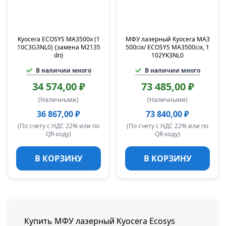
Kyocera ECOSYS MA3500x (1
МФУ лазерный Kyocera MA3
10C3G3NL0) {замена M2135
500cix/ ECOSYS MA3500cix, 1
dn}
102YK3NL0
В наличии много
В наличии много
34 574,00 ₽
73 485,00 ₽
(Наличными)
(Наличными)
36 867,00 ₽
73 840,00 ₽
(По счету с НДС 22% или по
(По счету с НДС 22% или по
QR-коду)
QR-коду)
В КОРЗИНУ
В КОРЗИНУ
Купить МФУ лазерный Kyocera Ecosys