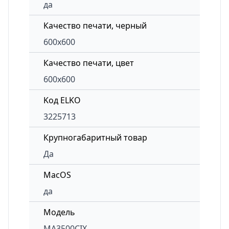
да
Качество печати, черный
600x600
Качество печати, цвет
600x600
Kод ELKO
3225713
Крупногабаритный товар
Да
MacOS
да
Модель
MA3500CIX