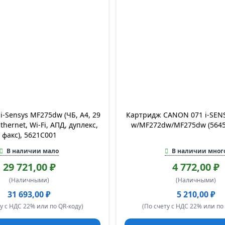
-Sensys MF275dw (ЧБ, А4, 29
Картридж CANON 071 i-SEN
Ethernet, Wi-Fi, АПД, дуплекс,
w/MF272dw/MF275dw (5645
факс), 5621C001
В наличии мало
В наличии мног
29 721,00 ₽
4 772,00 ₽
(Наличными)
(Наличными)
31 693,00 ₽
5 210,00 ₽
у с НДС 22% или по QR-коду)
(По счету с НДС 22% или по