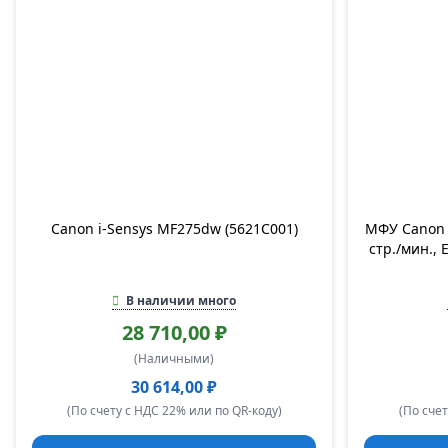
Canon i-Sensys MF275dw (5621C001)
МФУ Canon i
стр./мин., 
В наличии много
28 710,00 ₽
(Наличными)
30 614,00 ₽
(По счету с НДС 22% или по QR-коду)
(По счет