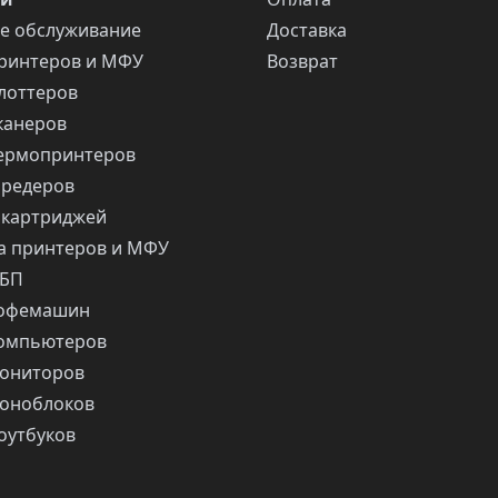
е обслуживание
Доставка
ринтеров и МФУ
Возврат
лоттеров
канеров
ермопринтеров
шредеров
 картриджей
 принтеров и МФУ
ИБП
кофемашин
компьютеров
ониторов
оноблоков
оутбуков