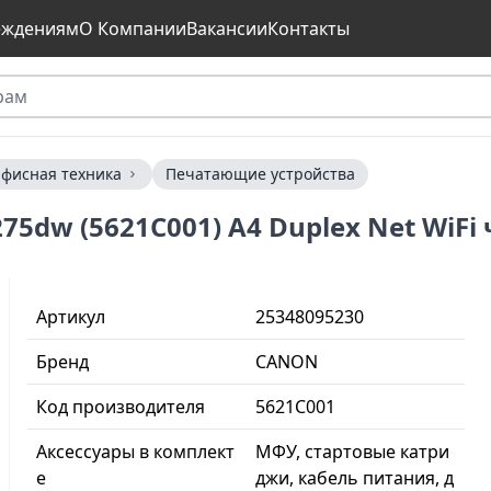
еждениям
О Компании
Вакансии
Контакты
фисная техника
Печатающие устройства
75dw (5621C001) A4 Duplex Net WiFi
Артикул
25348095230
Бренд
CANON
Код производителя
5621C001
Аксессуары в комплект
МФУ, стартовые катри
е
джи, кабель питания, д