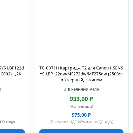
SYS LBP122d
TC-C071H Картридж T2 для Canon i-SENS
C002) 1,2K
YS LBP122dw/MF272dw/MF275dw (2500ст
р.) черный, с чипом
о
В наличии мало
933,00 ₽
(Наличными)
975,00 ₽
 QR-коду)
(По счету с НДС 22% или по QR-коду)