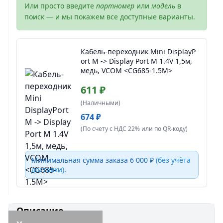
Или просто введите
партномер
или
модель
в
поиск — и мы покажем все доступные варианты.
Кабель-переходник Mini DisplayP
ort M -> Display Port M 1.4V 1,5м,
медь, VCOM <CG685-1.5M>
611 ₽
(Наличными)
674 ₽
(По счету с НДС 22% или по QR-коду)
Минимальная сумма заказа 6 000 ₽
(без учёта
доставки)
.
Описание