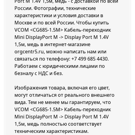
Port M 1.4V 1,5м, медь - с доставкой по всей
России. Фотографии, технические
характеристики и условия доставки в
Москве и по всей России. Чтобы купить
VCOM <CG685-1.5M> Кабель-переходник
Mini DisplayPort M -> Display Port M 1.4V
1,5м, медь в интернет-магазине
orgcentr5.ru, можно написать нам или
связаться по телефону:
+7 499 685 4430
.
Работаем с юридическими лицами по
безналу с НДС и без.
Изображения товара, включая его цвет,
могут отличаться от реального внешнего
вида. Тем не менее мы гарантируем, что
VCOM <CG685-1.5M> Кабель-переходник
Mini DisplayPort M -> Display Port M 1.4V
1,5м, медь полностью соответствует
техническим характеристикам.