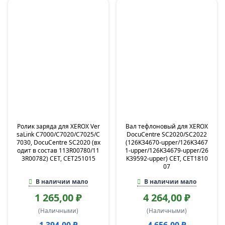
Ролик заряда для XEROX Ver
Вал тефлоновый для XEROX
saLink C7000/C7020/C7025/C
DocuCentre SC2020/SC2022
7030, DocuCentre SC2020 (вх
(126K34670-upper/126K3467
одит в состав 113R00780/11
1-upper/126K34679-upper/26
3R00782) CET, CET251015
K39592-upper) CET, CET1810
07
В наличии мало
В наличии мало
1 265,00 ₽
4 264,00 ₽
(Наличными)
(Наличными)