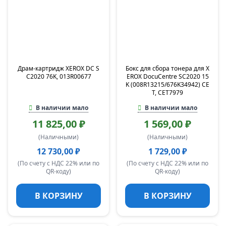
Драм-картридж XEROX DC S
Бокс для сбора тонера для X
C2020 76K, 013R00677
EROX DocuCentre SC2020 15
K (008R13215/676K34942) CE
T, CET7979
В наличии мало
В наличии мало
11 825,00 ₽
1 569,00 ₽
(Наличными)
(Наличными)
12 730,00 ₽
1 729,00 ₽
(По счету с НДС 22% или по
(По счету с НДС 22% или по
QR-коду)
QR-коду)
В КОРЗИНУ
В КОРЗИНУ