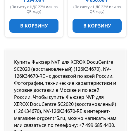
1 394,00 ₽
4 656,00 ₽
(По счету с НДС 22% или по
(По счету с НДС 22% или по
QR-коду)
QR-коду)
В КОРЗИНУ
В КОРЗИНУ
Купить Фьюзер NVP для XEROX DocuCentre
SC2020 (восстановленый) (126K34670), NV-
126K34670-RE - с доставкой по всей России.
Фотографии, технические характеристики и
условия доставки в Москве и по всей
России. Чтобы купить Фьюзер NVP для
XEROX DocuCentre SC2020 (восстановленый)
(126K34670), NV-126K34670-RE в интернет-
магазине orgcentr5.ru, можно написать нам
или связаться по телефону:
+7 499 685 4430
.