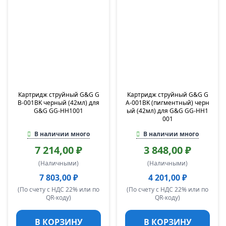
Картридж струйный G&G G
Картридж струйный G&G G
B-001BK черный (42мл) для
A-001BK (пигментный) черн
G&G GG-HH1001
ый (42мл) для G&G GG-HH1
001
В наличии много
В наличии много
7 214,00 ₽
3 848,00 ₽
(Наличными)
(Наличными)
7 803,00 ₽
4 201,00 ₽
(По счету с НДС 22% или по
(По счету с НДС 22% или по
QR-коду)
QR-коду)
В КОРЗИНУ
В КОРЗИНУ