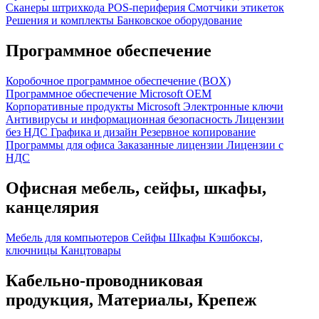
Сканеры штрихкода
POS-периферия
Смотчики этикеток
Решения и комплекты
Банковское оборудование
Программное обеспечение
Коробочное программное обеспечение (BOX)
Программное обеспечение Microsoft OEM
Корпоративные продукты Microsoft
Электронные ключи
Антивирусы и информационная безопасность
Лицензии
без НДС
Графика и дизайн
Резервное копирование
Программы для офиса
Заказанные лицензии
Лицензии с
НДС
Офисная мебель, сейфы, шкафы,
канцелярия
Мебель для компьютеров
Сейфы
Шкафы
Кэшбоксы,
ключницы
Канцтовары
Кабельно-проводниковая
продукция, Материалы, Крепеж