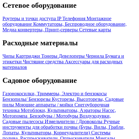
Сетевое оборудование
Роутеры и точки доступа
IP Телефония
Монтажное
оборудование
Коммутаторы, Беспроводное оборудование,
Медиа конвертеры, Принт-серверы
Сетевые карты
Расходные материалы
Чипы
Картриджи
Тонеры
Девелоперы
Чернила
Бумага и
этикетки
Чистящие средства
Аксессуары для расходных
материалов
Садовое оборудование
Газонокосилки, Триммеры, Электро и бензокосы
Бензопилы/ Бензорезы
Кусторезы, Высоторезы, Садовые
пилы
Моющие аппараты / мойки
Снегоуборочная
техника
Мотоблоки, Культиваторы, Аэраторы
Насос,
Мотопомпа
Бензобуры / Мотобуры
Воздуходувки,
Садовые пылесосы
Измельчители / Дровоколы
Ручные
инструменты для обработки почвы (Буры, Вилы, Грабли,
Лопаты, Культиваторы, Корнеудалители)
Системы
полива, Распрыскиватели, Опрыскиватели
Мангалы,