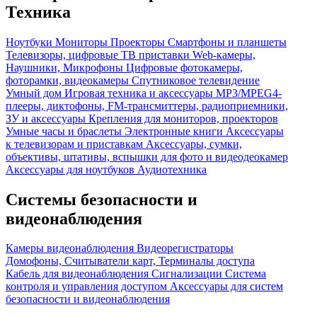
Техника
Ноутбуки
Мониторы
Проекторы
Смартфоны и планшеты
Телевизоры, цифровые ТВ приставки
Web-камеры,
Наушники, Микрофоны
Цифровые фотокамеры,
фоторамки, видеокамеры
Спутниковое телевидение
Умный дом
Игровая техника и аксессуары
MP3/MPEG4-
плееры, диктофоны, FM-трансмиттеры, радиоприемники,
ЗУ и аксессуары
Крепления для мониторов, проекторов
Умные часы и браслеты
Электронные книги
Аксессуары
к телевизорам и приставкам
Аксессуары, сумки,
объективы, штативы, вспышки для фото и видеодеокамер
Аксессуары для ноутбуков
Аудиотехника
Системы безопасности и
видеонаблюдения
Камеры видеонаблюдения
Видеорегистраторы
Домофоны, Считыватели карт, Терминалы доступа
Кабель для видеонаблюдения
Сигнализации
Система
контроля и управления доступом
Аксессуары для систем
безопасности и видеонаблюдения