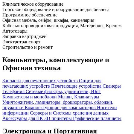
Климатическое оборудование
Торговое оборудование и оборудование для бизнеса
Программное обеспечение
Офисная мебель, сейфы, шкафы, канцелярия
Кабельно-проводниковая продукция, Материалы, Крепеж
Автотовары
Заправка картриджей
Электротранспорт
Строительство и ремонт
Компьютеры, комплектующие и
Офисная техника
Запчасти для печатающих устройств
Опции для
печатающих устройств
Печатающие устройства
Сканеры
Телефония
Сетевые фильтры, удлинители, ИБП
Компьютеры и моноблоки
Мыши, Клавиатуры
Уничтожители, ламинаторы, брошюраторы, обложки,
пружинки
Комплектующие для компьютеров
Носители
информации
Серверы и Системы хранения данных
Аксессуары для ПК
3D принтеры
Графические планшеты
Электроника и Портативная