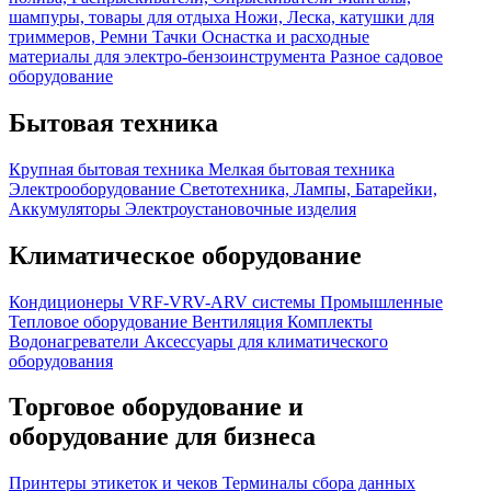
шампуры, товары для отдыха
Ножи, Леска, катушки для
триммеров, Ремни
Тачки
Оснастка и расходные
материалы для электро-бензоинструмента
Разное садовое
оборудование
Бытовая техника
Крупная бытовая техника
Мелкая бытовая техника
Электрооборудование
Светотехника, Лампы, Батарейки,
Аккумуляторы
Электроустановочные изделия
Климатическое оборудование
Кондиционеры
VRF-VRV-ARV системы
Промышленные
Тепловое оборудование
Вентиляция
Комплекты
Водонагреватели
Аксессуары для климатического
оборудования
Торговое оборудование и
оборудование для бизнеса
Принтеры этикеток и чеков
Терминалы сбора данных