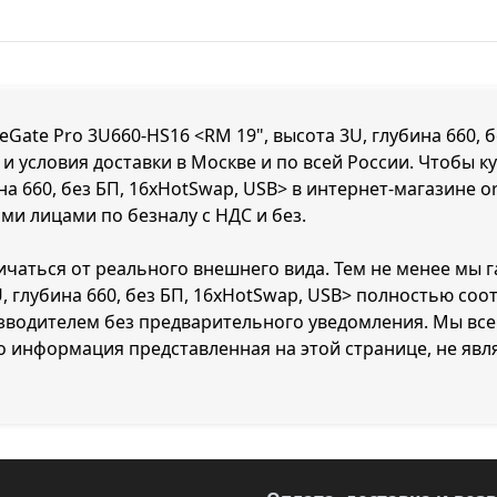
ate Pro 3U660-HS16 <RM 19", высота 3U, глубина 660, бе
и условия доставки в Москве и по всей России. Чтобы 
на 660, без БП, 16xHotSwap, USB> в интернет-магазине o
ми лицами по безналу с НДС и без.
личаться от реального внешнего вида. Тем не менее мы 
U, глубина 660, без БП, 16xHotSwap, USB> полностью соо
водителем без предварительного уведомления. Мы всег
о информация представленная на этой странице, не явл