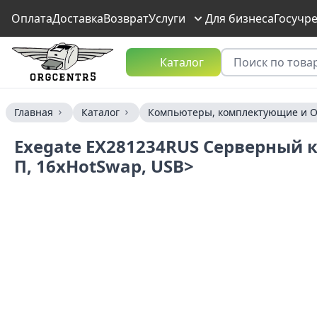
Оплата
Доставка
Возврат
Услуги
Для бизнеса
Госучр
Каталог
Главная
Каталог
Компьютеры, комплектующие и О
Exegate EX281234RUS Серверный ко
П, 16xHotSwap, USB>