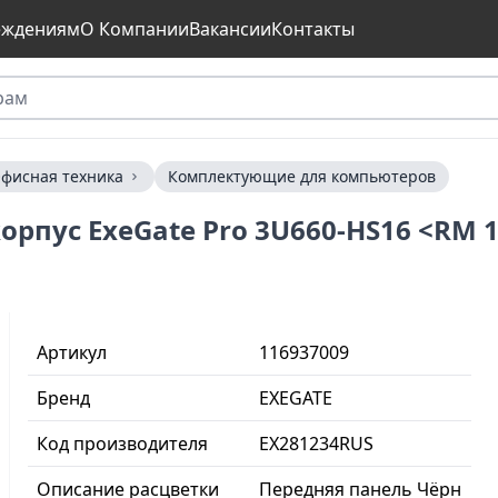
еждениям
О Компании
Вакансии
Контакты
фисная техника
Комплектующие для компьютеров
рпус ExeGate Pro 3U660-HS16 <RM 19
Артикул
116937009
Бренд
EXEGATE
Код производителя
EX281234RUS
Описание расцветки
Передняя панель Чёрн