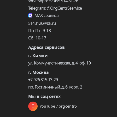
WhatsApp: +7 495 514-31-26
Telegram: @OrgCentr5service
MAX сервиса
5143126@bk.ru
Пн-Пт: 9-18
Сб: 10-17
Адреса сервисов
г. Химки
ул. Коммунистическая, д. 4, оф. 10
г. Москва
+7 926 815-13-29
пр. Гостиничный, д. 6, корп. 2
Мы в соц сетях
YouTube / orgcentr5