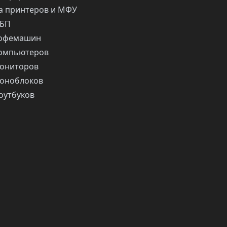
 принтеров и МФУ
ИБП
кофемашин
компьютеров
ониторов
оноблоков
оутбуков