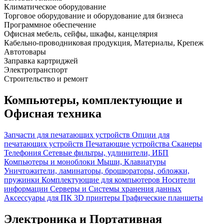
Климатическое оборудование
Торговое оборудование и оборудование для бизнеса
Программное обеспечение
Офисная мебель, сейфы, шкафы, канцелярия
Кабельно-проводниковая продукция, Материалы, Крепеж
Автотовары
Заправка картриджей
Электротранспорт
Строительство и ремонт
Компьютеры, комплектующие и
Офисная техника
Запчасти для печатающих устройств
Опции для
печатающих устройств
Печатающие устройства
Сканеры
Телефония
Сетевые фильтры, удлинители, ИБП
Компьютеры и моноблоки
Мыши, Клавиатуры
Уничтожители, ламинаторы, брошюраторы, обложки,
пружинки
Комплектующие для компьютеров
Носители
информации
Серверы и Системы хранения данных
Аксессуары для ПК
3D принтеры
Графические планшеты
Электроника и Портативная