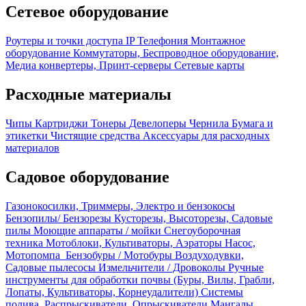
Сетевое оборудование
Роутеры и точки доступа
IP Телефония
Монтажное
оборудование
Коммутаторы, Беспроводное оборудование,
Медиа конвертеры, Принт-серверы
Сетевые карты
Расходные материалы
Чипы
Картриджи
Тонеры
Девелоперы
Чернила
Бумага и
этикетки
Чистящие средства
Аксессуары для расходных
материалов
Садовое оборудование
Газонокосилки, Триммеры, Электро и бензокосы
Бензопилы/ Бензорезы
Кусторезы, Высоторезы, Садовые
пилы
Моющие аппараты / мойки
Снегоуборочная
техника
Мотоблоки, Культиваторы, Аэраторы
Насос,
Мотопомпа
Бензобуры / Мотобуры
Воздуходувки,
Садовые пылесосы
Измельчители / Дровоколы
Ручные
инструменты для обработки почвы (Буры, Вилы, Грабли,
Лопаты, Культиваторы, Корнеудалители)
Системы
полива, Распрыскиватели, Опрыскиватели
Мангалы,