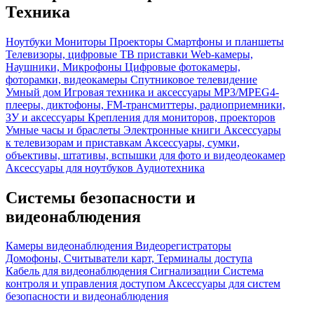
Техника
Ноутбуки
Мониторы
Проекторы
Смартфоны и планшеты
Телевизоры, цифровые ТВ приставки
Web-камеры,
Наушники, Микрофоны
Цифровые фотокамеры,
фоторамки, видеокамеры
Спутниковое телевидение
Умный дом
Игровая техника и аксессуары
MP3/MPEG4-
плееры, диктофоны, FM-трансмиттеры, радиоприемники,
ЗУ и аксессуары
Крепления для мониторов, проекторов
Умные часы и браслеты
Электронные книги
Аксессуары
к телевизорам и приставкам
Аксессуары, сумки,
объективы, штативы, вспышки для фото и видеодеокамер
Аксессуары для ноутбуков
Аудиотехника
Системы безопасности и
видеонаблюдения
Камеры видеонаблюдения
Видеорегистраторы
Домофоны, Считыватели карт, Терминалы доступа
Кабель для видеонаблюдения
Сигнализации
Система
контроля и управления доступом
Аксессуары для систем
безопасности и видеонаблюдения