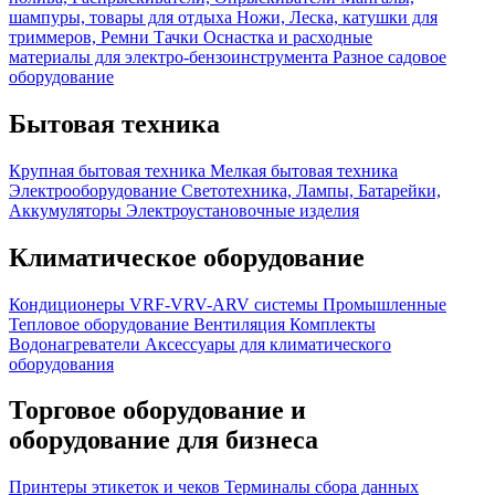
шампуры, товары для отдыха
Ножи, Леска, катушки для
триммеров, Ремни
Тачки
Оснастка и расходные
материалы для электро-бензоинструмента
Разное садовое
оборудование
Бытовая техника
Крупная бытовая техника
Мелкая бытовая техника
Электрооборудование
Светотехника, Лампы, Батарейки,
Аккумуляторы
Электроустановочные изделия
Климатическое оборудование
Кондиционеры
VRF-VRV-ARV системы
Промышленные
Тепловое оборудование
Вентиляция
Комплекты
Водонагреватели
Аксессуары для климатического
оборудования
Торговое оборудование и
оборудование для бизнеса
Принтеры этикеток и чеков
Терминалы сбора данных