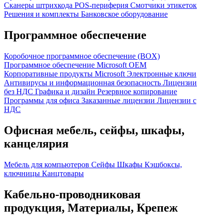
Сканеры штрихкода
POS-периферия
Смотчики этикеток
Решения и комплекты
Банковское оборудование
Программное обеспечение
Коробочное программное обеспечение (BOX)
Программное обеспечение Microsoft OEM
Корпоративные продукты Microsoft
Электронные ключи
Антивирусы и информационная безопасность
Лицензии
без НДС
Графика и дизайн
Резервное копирование
Программы для офиса
Заказанные лицензии
Лицензии с
НДС
Офисная мебель, сейфы, шкафы,
канцелярия
Мебель для компьютеров
Сейфы
Шкафы
Кэшбоксы,
ключницы
Канцтовары
Кабельно-проводниковая
продукция, Материалы, Крепеж